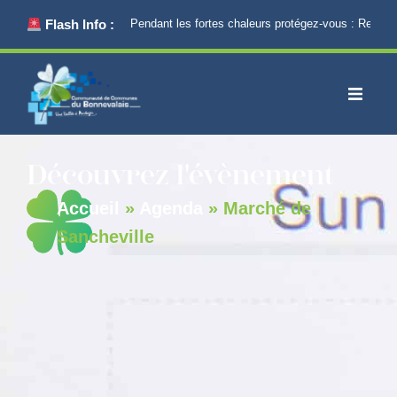
principal
Flash Info :
Pendant les fortes chaleurs protégez-vous : Restez 
Découvrez l'évènement
Accueil
»
Agenda
»
Marché de
Sancheville