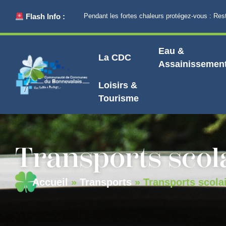
principal
Flash Info :
Pendant les fortes chaleurs protégez-vous : Restez au
Eau &
La CDC
Assainissemen
Loisirs &
Tourisme
Transports scol
Accueil
»
Transports
»
Transports scola