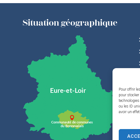
Situation géographique
Pour offrir l
pour stocker 
technologies
ou les ID uni
avoir un effe
ACC