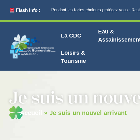
principal
Flash Info :
Pendant les fortes chaleurs protégez-vous : Restez 
Eau &
La CDC
Assainissemen
Loisirs &
Tourisme
Je suis un nouve
Accueil
»
Je suis un nouvel arrivant