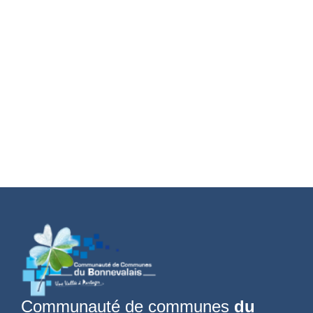
Transports
Communauté de communes
du