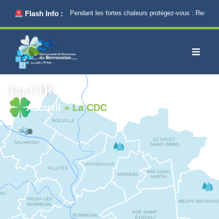
principal
Flash Info :
Pendant les fortes chaleurs protégez-vous : Restez au
La CDC
Accueil
»
La CDC