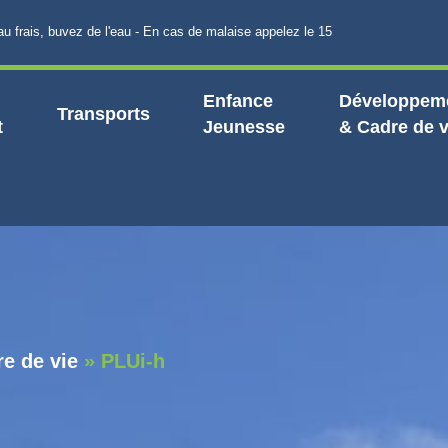
s, buvez de l'eau - En cas de malaise appelez le 15
Enfance
Développeme
Transports
t
Jeunesse
& Cadre de v
e de vie
»
PLUi-h