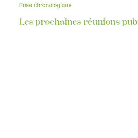
Frise chronologique
Les prochaines réunions pub
État d’avancement PLUIh
Concertation citoyenne