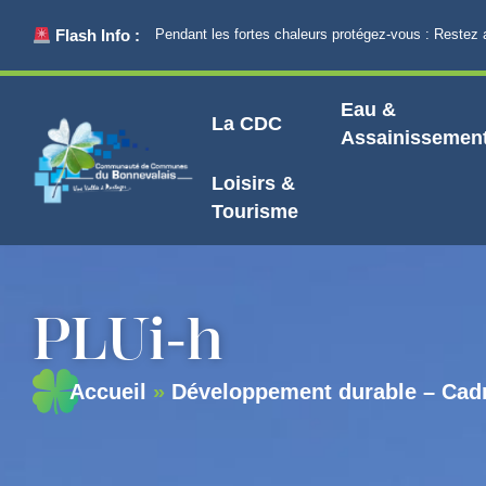
principal
Flash Info :
Pendant les fortes chaleurs protégez-vous : Restez au frai
Eau &
La CDC
Assainissemen
Loisirs &
Tourisme
PLUi-h
Accueil
»
Développement durable – Cadr