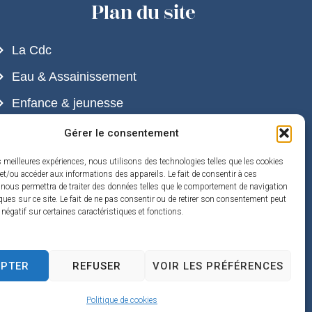
Plan du site
La Cdc
Eau & Assainissement
Enfance & jeunesse
Développement durable & Cadre de vie
Gérer le consentement
Loisirs et tourisme
es meilleures expériences, nous utilisons des technologies telles que les cookies
et/ou accéder aux informations des appareils. Le fait de consentir à ces
Contact
 nous permettra de traiter des données telles que le comportement de navigation
ques sur ce site. Le fait de ne pas consentir ou de retirer son consentement peut
t négatif sur certaines caractéristiques et fonctions.
EPTER
REFUSER
VOIR LES PRÉFÉRENCES
Plan du site
Mentions légales
Confidentialité
Accessibilité
2025 - Propulsé par Utopia
Politique de cookies