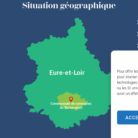
Situation géographique
Pour offrir l
pour stocker 
technologies
ou les ID uni
avoir un effe
ACC