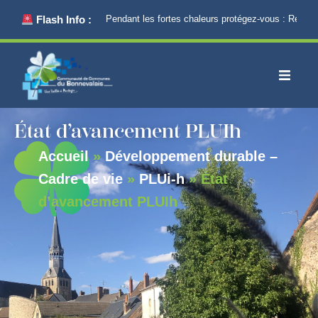
principal
Flash Info :
Pendant les fortes chaleurs protégez-vous : Restez 
État d’avancement PLUIh
Accueil
»
Développement durable –
Cadre de vie
»
PLUi-h
»
État
d’avancement PLUIh