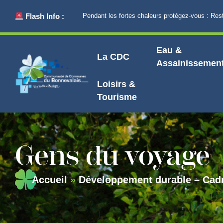
principal
Flash Info :
Pendant les fortes chaleurs protégez-vous : Restez au 
Eau &
La CDC
Assainissemen
Loisirs &
Tourisme
Gens du voyage
Accueil
»
Développement durable – Cadr