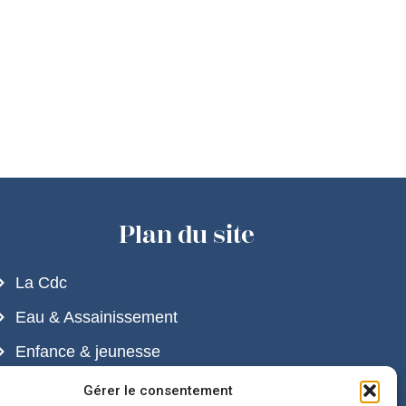
Plan du site
La Cdc
Eau & Assainissement
Enfance & jeunesse
Développement durable & Cadre de vie
Gérer le consentement