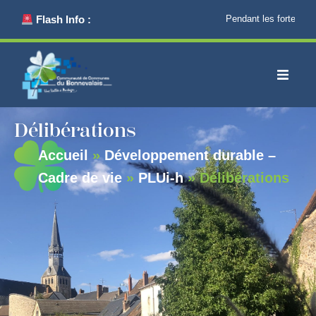
principal
Flash Info :
Pendant les fortes cha
Délibérations
Accueil
»
Développement durable –
Cadre de vie
»
PLUi-h
»
Délibérations