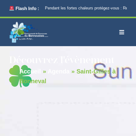
principal
Flash Info :
Pendant les fortes chaleurs protégez-vous : Restez 
Découvrez l'évènement
Accueil
»
Agenda
»
Saint-Gilles à
Bonneval