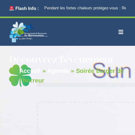
principal
Flash Info :
Pendant les fortes chaleurs protégez-vous : Restez 
Découvrez l'évènement
Accueil
»
Agenda
»
Soirée burger de
l’horreur